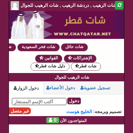
شات الرهيب , دردشة الرهيب , شات الرهيب للجوال
شات حائل
شات فخر السعودية
شات دمو
الإشتراكات
القوانين
شات قطر
دليل شات قطر
شات الرهيب للجوال
تسجيل عضوية
دخول الأعضاء
دخول الزوار
دخول
غير متصل
تصميم وبرمجه:
الخليج هوست
0
المتواجدون الآن