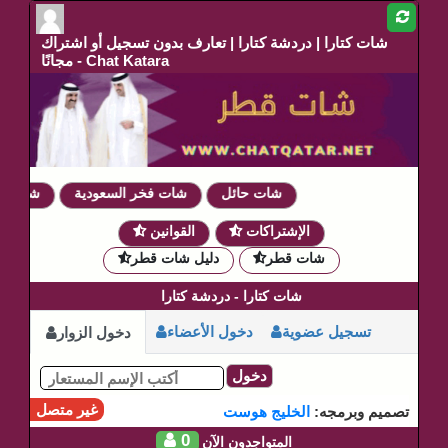
شات كتارا | دردشة كتارا | تعارف بدون تسجيل أو اشتراك
مجانًا - Chat Katara
شات حائل
شات فخر السعودية
شات دمو
الإشتراكات
القوانين
شات قطر
دليل شات قطر
شات كتارا - دردشة كتارا
تسجيل عضوية
دخول الأعضاء
دخول الزوار
دخول
غير متصل
تصميم وبرمجه:
الخليج هوست
0
المتواجدون الآن